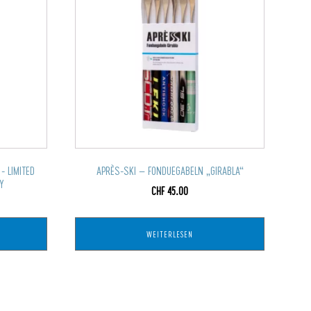
 LIMITED
APRÈS-SKI – FONDUEGABELN „GIRABLA“
RY
CHF
45.00
WEITERLESEN