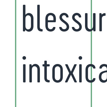
blessur
intoxic