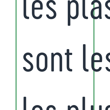
les pla
sont le
les plu