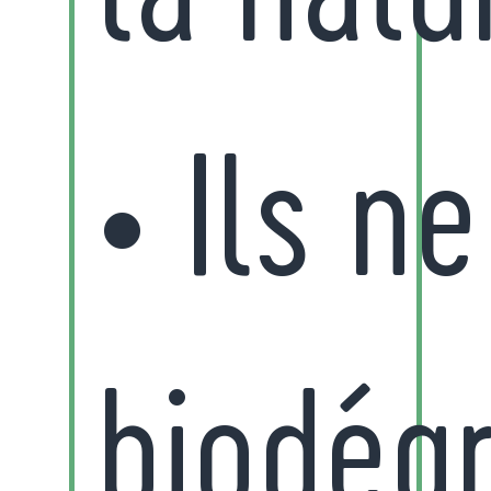
• Ils n
biodég