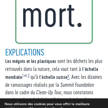
mort.
EXPLICATIONS
sont les déchets les plus
Les mégots et les plastiques
retrouvés dans la nature, cela vaut tant à
l’échelle
1
et
2
qu’à
³
. Avec les dizaines
mondiale
l’échelle suisse
de ramassages réalisés par la
Summit Foundation
dans le cadre du
Clean-Up Tour
, nous constatons
aussi que la majorité des déchets abandonnés sont
Nous utilisons des cookies pour vous offrir la meilleure
des plastiques ou des mégots. En Suisse,
14'000