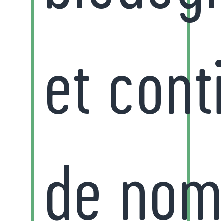
et cont
de nom