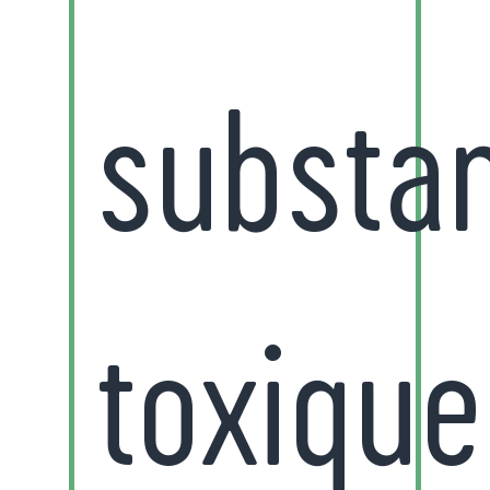
substa
toxique