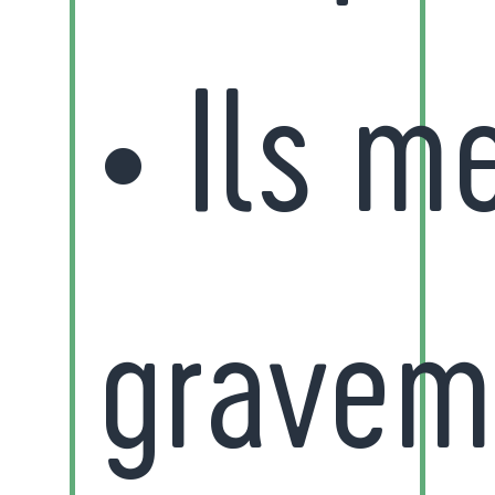
• Ils m
gravem