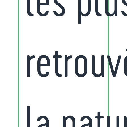
retrouv
la natu